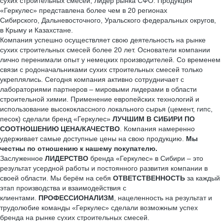
сухих строительных смесей, лидер рынка СФО. Продукция
«Геркулес» представлена более чем в 20 регионах
Сибирского, Дальневосточного, Уральского федеральных округов,
в Крыму и Казахстане.
Компания успешно осуществляет свою деятельность на рынке
сухих строительных смесей более 20 лет. Основатели компании
лично перенимали опыт у немецких производителей. Со временем
связи с родоначальниками сухих строительных смесей только
укреплялись. Сегодня компания активно сотрудничает с
лабораториями партнеров – мировыми лидерами в области
строительной химии. Применение европейских технологий и
использование высококлассного локального сырья (цемент, гипс,
песок) сделали бренд «Геркулес»
ЛУЧШИМ В СИБИРИ ПО
СООТНОШЕНИЮ ЦЕНА/КАЧЕСТВО
. Компания намеренно
удерживает самые доступные цены на свою продукцию.
Мы
честны по отношению к нашему покупателю.
Заслуженное
ЛИДЕРСТВО
бренда «Геркулес» в Сибири – это
результат усердной работы и постоянного развития компании в
своей области. Мы берём на себя
ОТВЕТСТВЕННОСТЬ
за каждый
этап производства и взаимодействия с
клиентами.
ПРОФЕССИОНАЛИЗМ
, нацеленность на результат и
трудолюбие команды «Геркулес» сделали возможным успех
бренда на рынке сухих строительных смесей.