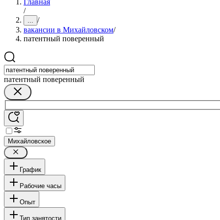
Главная
/
/
...
вакансии в Михайловском
/
патентный поверенный
патентный поверенный
Михайловское
График
Рабочие часы
Опыт
Тип занятости