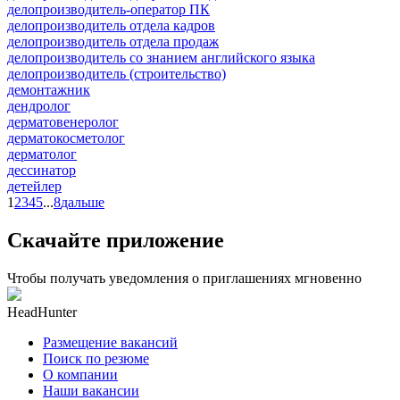
делопроизводитель-оператор ПК
делопроизводитель отдела кадров
делопроизводитель отдела продаж
делопроизводитель со знанием английского языка
делопроизводитель (строительство)
демонтажник
дендролог
дерматовенеролог
дерматокосметолог
дерматолог
дессинатор
детейлер
1
2
3
4
5
...
8
дальше
Скачайте приложение
Чтобы получать уведомления о приглашениях мгновенно
HeadHunter
Размещение вакансий
Поиск по резюме
О компании
Наши вакансии