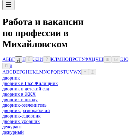
Работа и вакансии
по профессии в
Михайловском
А
Б
В
Г
Е
Ж
З
И
К
Л
М
Н
О
П
Р
С
Т
У
Ф
Х
Ц
Ч
Ш
Э
Ю
Д
Ё
Й
Щ
Ы
#
Я
A
B
C
D
E
F
G
H
I
J
K
L
M
N
O
P
Q
R
S
T
U
V
W
X
Y
Z
дворник
дворник в ГБУ Жилищник
дворник в детский сад
дворник в ЖКХ
дворник в школу
дворник-озеленитель
дворник-разнорабочий
дворник-садовник
дворник-уборщик
дежурант
дежурный