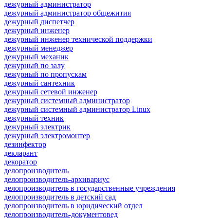
дежурный администратор
дежурный администратор общежития
дежурный диспетчер
дежурный инженер
дежурный инженер технической поддержки
дежурный менеджер
дежурный механик
дежурный по залу
дежурный по пропускам
дежурный сантехник
дежурный сетевой инженер
дежурный системный администратор
дежурный системный администратор Linux
дежурный техник
дежурный электрик
дежурный электромонтер
дезинфектор
декларант
декоратор
делопроизводитель
делопроизводитель-архивариус
делопроизводитель в государственные учреждения
делопроизводитель в детский сад
делопроизводитель в юридический отдел
делопроизводитель-документовед